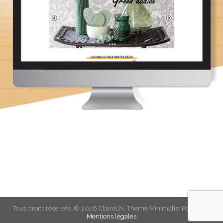
Tous droits réservés. © 2026
ClaireLN
. Theme
Minimalist Portfolio
-
Mentions légales